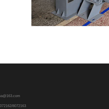
ma@163.com
072162/8072163